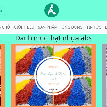
m
G CHỦ
GIỚI THIỆU
SẢN PHẨM
ỨNG DỤNG
TIN TỨC
L
Danh mục:
hạt nhựa abs