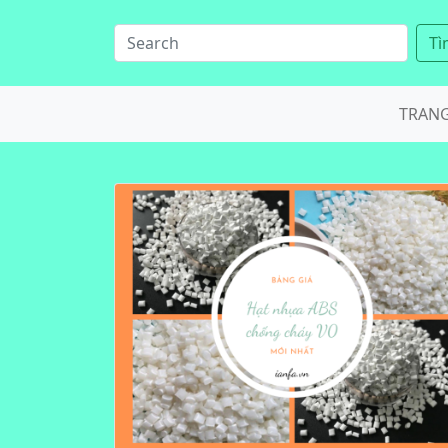
Tì
TRAN