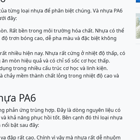
của từng loại nhựa để phân biệt chúng. Và nhựa PA6
ới đây:
òn. Rất bền trong môi trường hóa chất. Nhựa có thể
có độ trơn bóng cao, dễ pha màu và đặc biệt không
rất nhiều hiện nay. Nhựa rất cứng ở nhiệt độ thấp, có
ăn mòn hiệu quả và có chỉ số sốc cơ học thấp.
ụng trong nhiều cấu trúc cơ học và linh kiện.
 là chảy mềm thành chất lỏng trong nhiệt độ cao và
nhựa PA6
ng phản ứng trùng hợp. Đây là dòng nguyên liệu có
t và khả năng phục hồi tốt. Bên cạnh đó thì loại nhựa
nổi bật sau đây:
va đập rất cao. Chính vì vậy mà nhựa rất dễ nhuộm