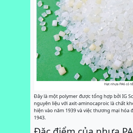
Hạt nhựa PA6 có t
Đây là một polymer được tổng hợp bởi IG S
nguyên liệu với axit-aminocaproic là chất k
hiện vào năm 1939 và việc thương mại hóa 
1943.
Đặc điểm của nhựa P