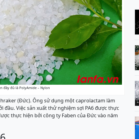
ên đầy đủ là PolyAmide – Nylon
chraker (Đức). Ông sử dụng một caprolactam làm
hởi đầu. Việc sản xuất thử nghiệm sợi PA6 được thực
được thực hiện bởi công ty Faben của Đức vào năm
A6