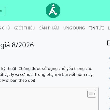
m
G CHỦ
GIỚI THIỆU
SẢN PHẨM
ỨNG DỤNG
TIN TỨC
L
giá 8/2026
ựa kỹ thuật. Chúng được sử dụng chủ yếu trong các
t vật lý và cơ học. Trong phạm vi bài viết hôm nay,
y. Mời bạn theo dõi!