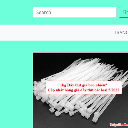
Tì
TRAN