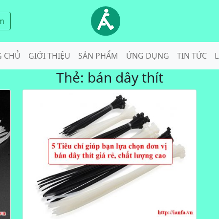
m
G CHỦ
GIỚI THIỆU
SẢN PHẨM
ỨNG DỤNG
TIN TỨC
L
Thẻ:
bán dây thít