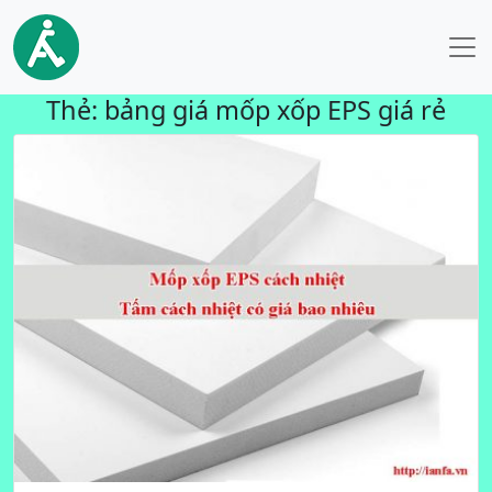
Thẻ:
bảng giá mốp xốp EPS giá rẻ