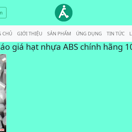
m
G CHỦ
GIỚI THIỆU
SẢN PHẨM
ỨNG DỤNG
TIN TỨC
L
áo giá hạt nhựa ABS chính hãng 1