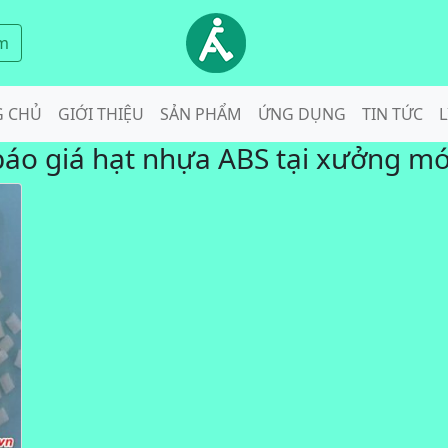
m
G CHỦ
GIỚI THIỆU
SẢN PHẨM
ỨNG DỤNG
TIN TỨC
L
báo giá hạt nhựa ABS tại xưởng mớ