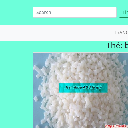
Tì
TRAN
Thẻ: