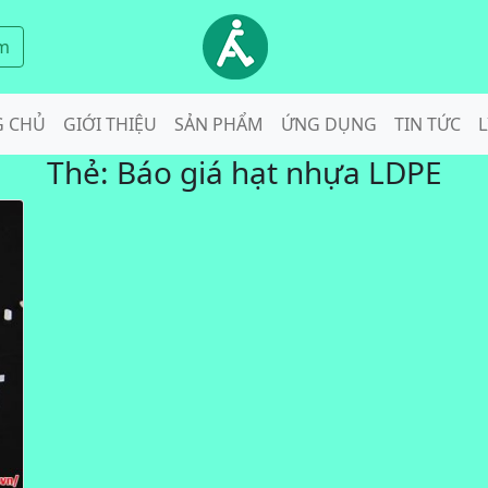
m
G CHỦ
GIỚI THIỆU
SẢN PHẨM
ỨNG DỤNG
TIN TỨC
L
Thẻ:
Báo giá hạt nhựa LDPE