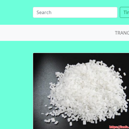
Tì
TRAN