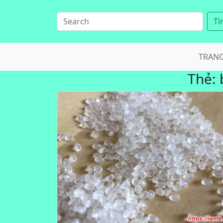
Tì
TRAN
Thẻ: