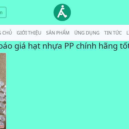
m
G CHỦ
GIỚI THIỆU
SẢN PHẨM
ỨNG DỤNG
TIN TỨC
L
báo giá hạt nhựa PP chính hãng tố