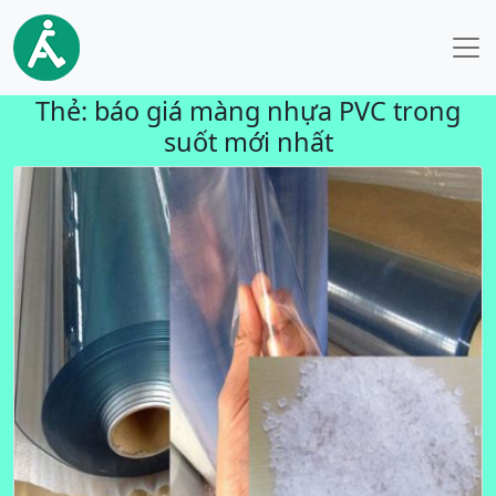
Thẻ:
báo giá màng nhựa PVC trong
suốt mới nhất