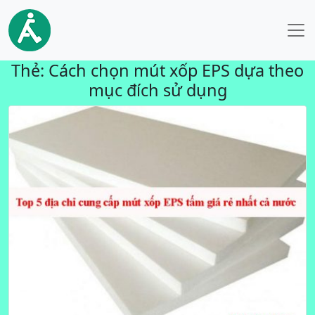
Thẻ:
Cách chọn mút xốp EPS dựa theo
mục đích sử dụng