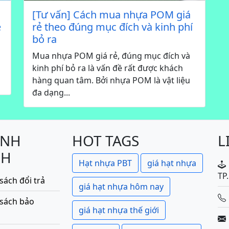
[Tư vấn] Cách mua nhựa POM giá
ẻ
rẻ theo đúng mục đích và kinh phí
bỏ ra
Mua nhựa POM giá rẻ, đúng mục đích và
kinh phí bỏ ra là vấn đề rất được khách
hàng quan tâm. Bởi nhựa POM là vật liệu
đa dạng...
ÍNH
HOT TAGS
L
CH
Hạt nhựa PBT
giá hạt nhựa
TP
sách đổi trả
giá hạt nhựa hôm nay
 sách bảo
giá hạt nhựa thế giới