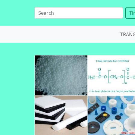
Tì
TRAN