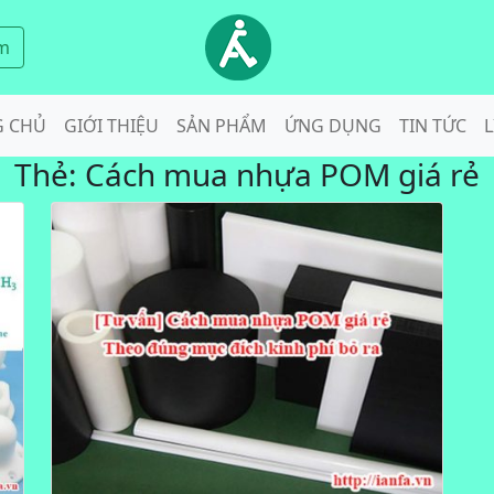
m
G CHỦ
GIỚI THIỆU
SẢN PHẨM
ỨNG DỤNG
TIN TỨC
L
Thẻ:
Cách mua nhựa POM giá rẻ