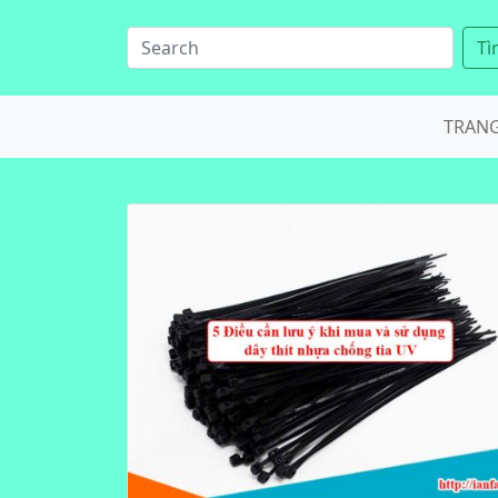
Tì
TRAN