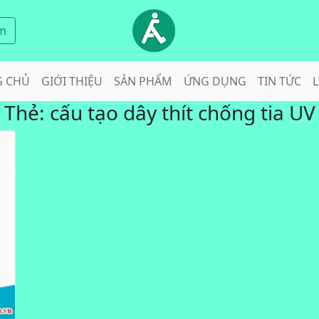
m
G CHỦ
GIỚI THIỆU
SẢN PHẨM
ỨNG DỤNG
TIN TỨC
L
Thẻ:
cấu tạo dây thít chống tia UV