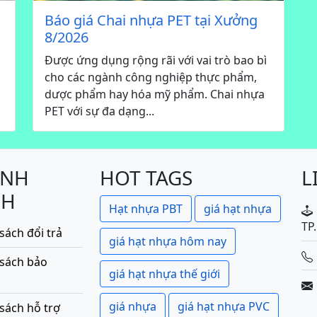
Báo giá Chai nhựa PET tại Xưởng
8/2026
Được ứng dụng rộng rãi với vai trò bao bì
cho các ngành công nghiệp thực phẩm,
dược phẩm hay hóa mỹ phẩm. Chai nhựa
PET với sự đa dạng...
ÍNH
HOT TAGS
L
CH
Hạt nhựa PBT
giá hạt nhựa
TP
sách đổi trả
giá hạt nhựa hôm nay
 sách bảo
giá hạt nhựa thế giới
giá nhựa
giá hạt nhựa PVC
sách hỗ trợ