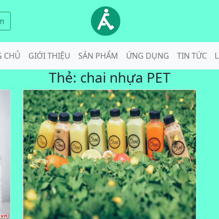
m
G CHỦ
GIỚI THIỆU
SẢN PHẨM
ỨNG DỤNG
TIN TỨC
L
Thẻ:
chai nhựa PET