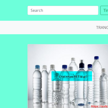
Tì
TRAN