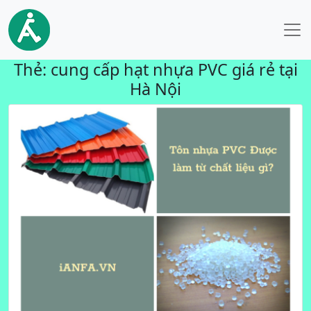
Thẻ:
cung cấp hạt nhựa PVC giá rẻ tại
Hà Nội