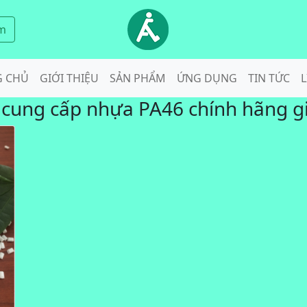
m
G CHỦ
GIỚI THIỆU
SẢN PHẨM
ỨNG DỤNG
TIN TỨC
L
:
cung cấp nhựa PA46 chính hãng gi