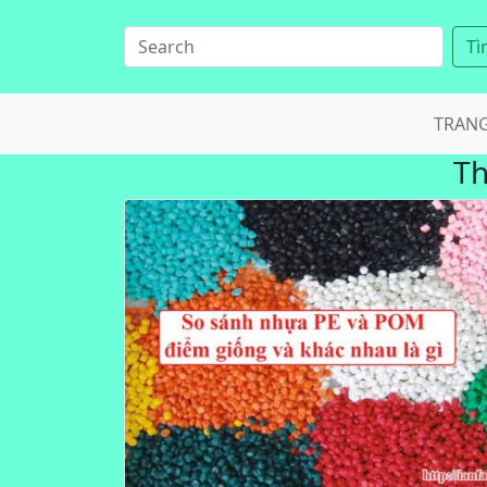
Tì
TRAN
T