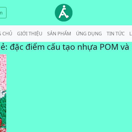
m
G CHỦ
GIỚI THIỆU
SẢN PHẨM
ỨNG DỤNG
TIN TỨC
L
hẻ:
đặc điểm cấu tạo nhựa POM và