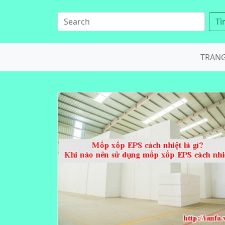
Tì
TRAN