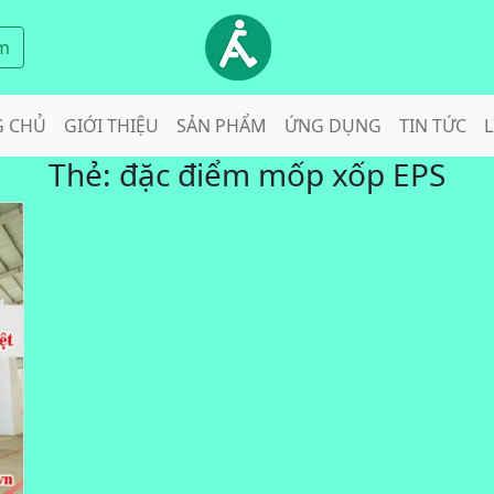
m
G CHỦ
GIỚI THIỆU
SẢN PHẨM
ỨNG DỤNG
TIN TỨC
L
Thẻ:
đặc điểm mốp xốp EPS