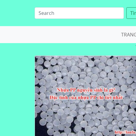
Tì
TRAN