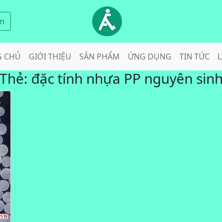
m
G CHỦ
GIỚI THIỆU
SẢN PHẨM
ỨNG DỤNG
TIN TỨC
L
Thẻ:
đặc tính nhựa PP nguyên sin