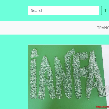
Tì
TRAN