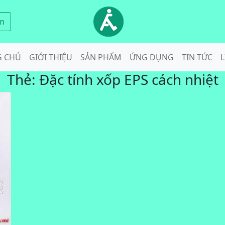
m
G CHỦ
GIỚI THIỆU
SẢN PHẨM
ỨNG DỤNG
TIN TỨC
L
Thẻ:
Đặc tính xốp EPS cách nhiệt