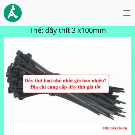
Thẻ:
dây thít 3 x100mm