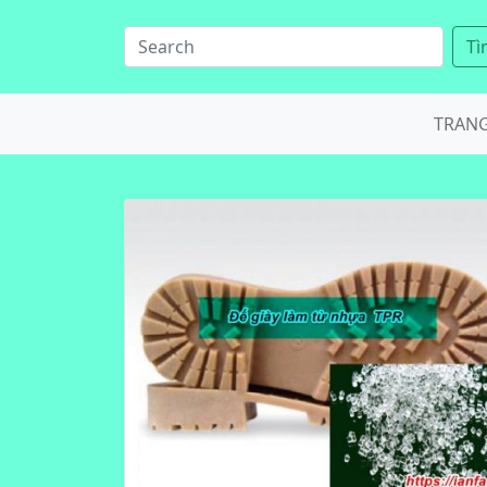
Tì
TRAN