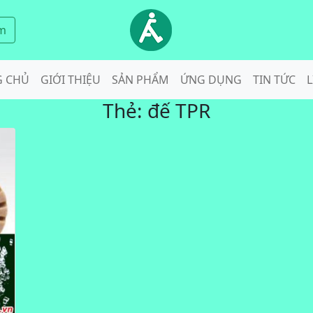
m
G CHỦ
GIỚI THIỆU
SẢN PHẨM
ỨNG DỤNG
TIN TỨC
L
Thẻ:
đế TPR