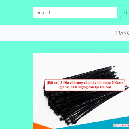
Tì
TRAN