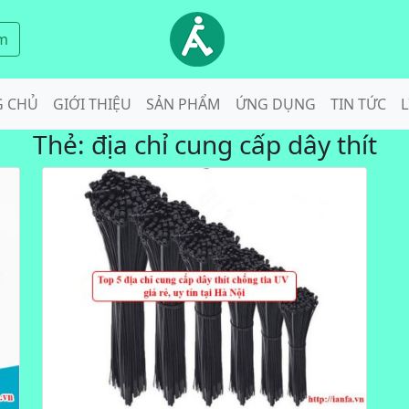
m
G CHỦ
GIỚI THIỆU
SẢN PHẨM
ỨNG DỤNG
TIN TỨC
L
Thẻ:
địa chỉ cung cấp dây thít