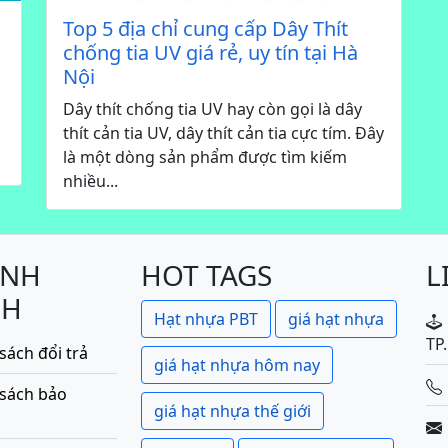
Top 5 địa chỉ cung cấp Dây Thít
chống tia UV giá rẻ, uy tín tại Hà
Nội
Dây thít chống tia UV hay còn gọi là dây
thít cản tia UV, dây thít cản tia cực tím. Đây
là một dòng sản phẩm được tìm kiếm
nhiều...
ÍNH
HOT TAGS
L
CH
Hạt nhựa PBT
giá hạt nhựa
TP
sách đổi trả
giá hạt nhựa hôm nay
 sách bảo
giá hạt nhựa thế giới