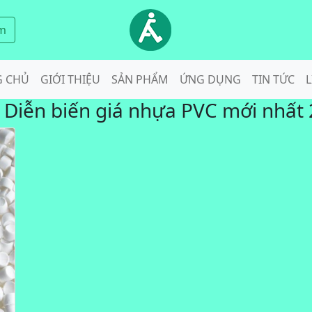
m
G CHỦ
GIỚI THIỆU
SẢN PHẨM
ỨNG DỤNG
TIN TỨC
L
:
Diễn biến giá nhựa PVC mới nhất