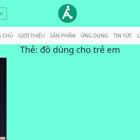
m
G CHỦ
GIỚI THIỆU
SẢN PHẨM
ỨNG DỤNG
TIN TỨC
L
Thẻ:
đồ dùng cho trẻ em