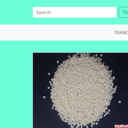
Tì
TRAN