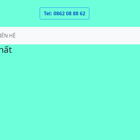
Tel: 0862 08 88 62
IÊN HỆ
hất