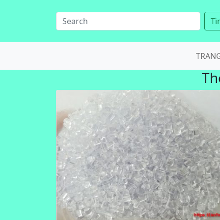
Tì
TRAN
Th