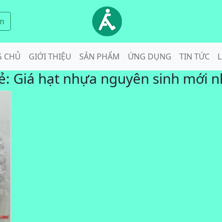
m
G CHỦ
GIỚI THIỆU
SẢN PHẨM
ỨNG DỤNG
TIN TỨC
L
ẻ:
Giá hạt nhựa nguyên sinh mới n