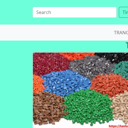
Tì
TRAN