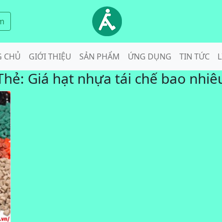
m
G CHỦ
GIỚI THIỆU
SẢN PHẨM
ỨNG DỤNG
TIN TỨC
L
Thẻ:
Giá hạt nhựa tái chế bao nhiê