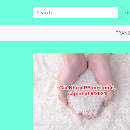
Tì
TRAN