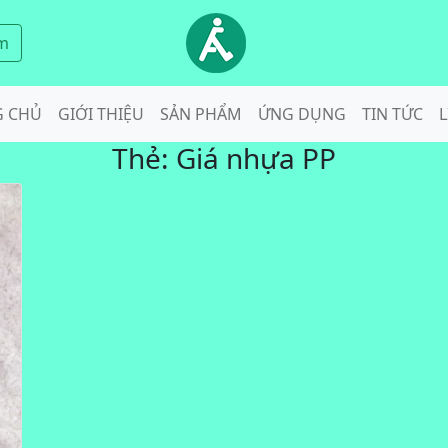
m
G CHỦ
GIỚI THIỆU
SẢN PHẨM
ỨNG DỤNG
TIN TỨC
L
Thẻ:
Giá nhựa PP