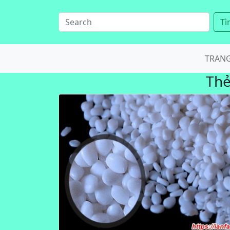
Tì
TRAN
Th