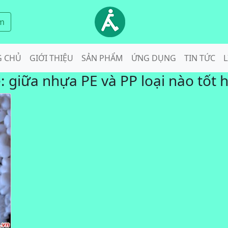
m
G CHỦ
GIỚI THIỆU
SẢN PHẨM
ỨNG DỤNG
TIN TỨC
L
ẻ:
giữa nhựa PE và PP loại nào tốt 