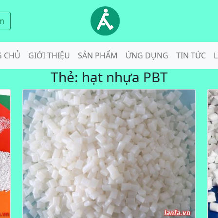
m
G CHỦ
GIỚI THIỆU
SẢN PHẨM
ỨNG DỤNG
TIN TỨC
L
Thẻ:
hạt nhựa PBT