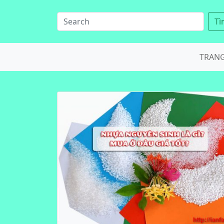
Tì
TRAN