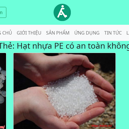
m
G CHỦ
GIỚI THIỆU
SẢN PHẨM
ỨNG DỤNG
TIN TỨC
L
Thẻ:
Hạt nhựa PE có an toàn khôn