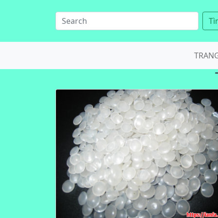
Tì
TRAN