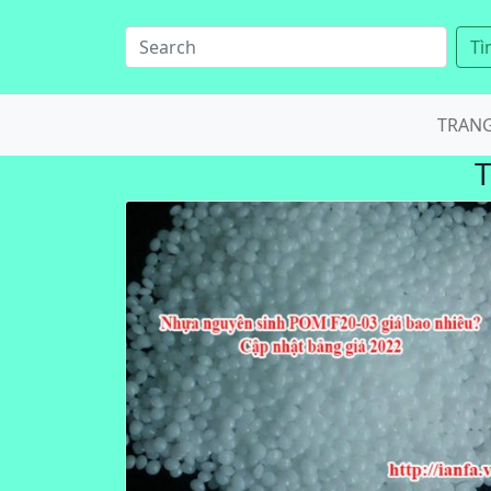
Tì
TRAN