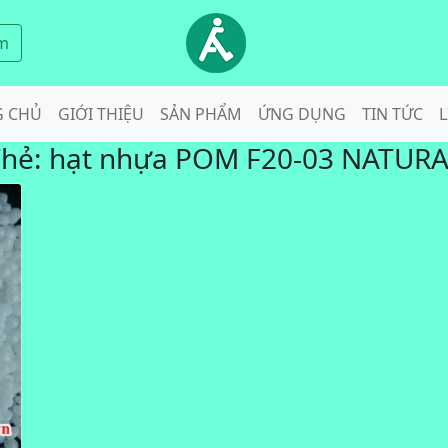
m
G CHỦ
GIỚI THIỆU
SẢN PHẨM
ỨNG DỤNG
TIN TỨC
L
Thẻ:
hạt nhựa POM F20-03 NATUR