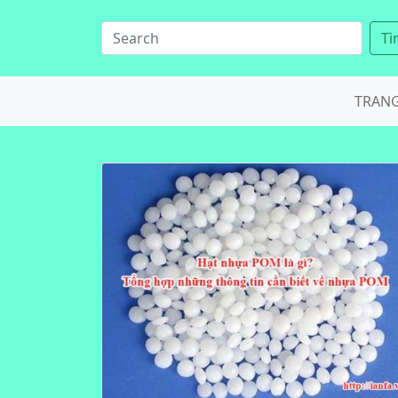
Tì
TRAN