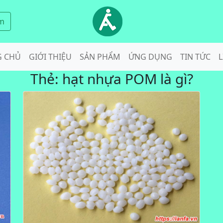
m
G CHỦ
GIỚI THIỆU
SẢN PHẨM
ỨNG DỤNG
TIN TỨC
L
Thẻ:
hạt nhựa POM là gì?