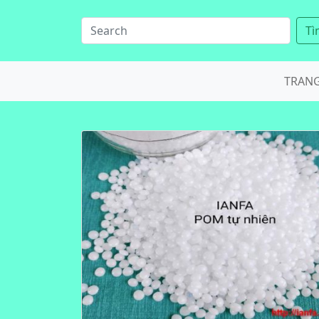
Tì
TRAN