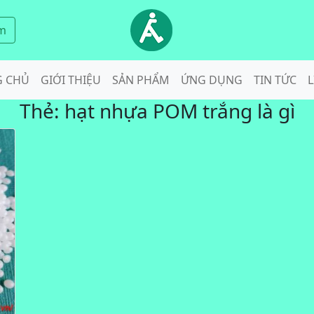
m
G CHỦ
GIỚI THIỆU
SẢN PHẨM
ỨNG DỤNG
TIN TỨC
L
Thẻ:
hạt nhựa POM trắng là gì