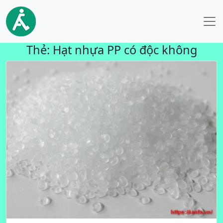
Thẻ:
Hạt nhựa PP có độc không