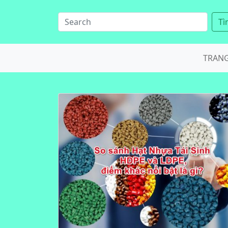
Tì
TRAN