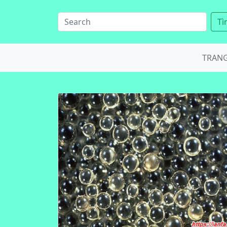
Tì
TRAN