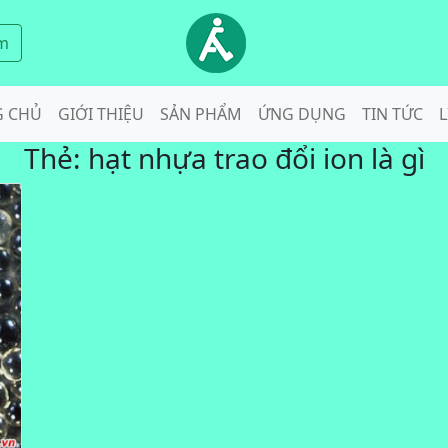
m
G CHỦ
GIỚI THIỆU
SẢN PHẨM
ỨNG DỤNG
TIN TỨC
L
Thẻ:
hạt nhựa trao đổi ion là gì