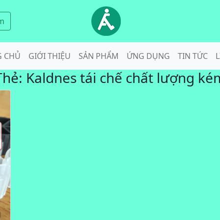
m
G CHỦ
GIỚI THIỆU
SẢN PHẨM
ỨNG DỤNG
TIN TỨC
L
Thẻ:
Kaldnes tái chế chất lượng ké