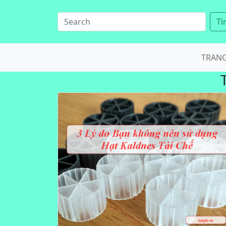
Tì
TRAN