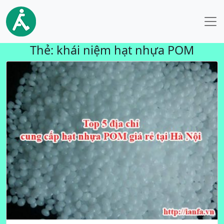
Thẻ:
khái niệm hạt nhựa POM