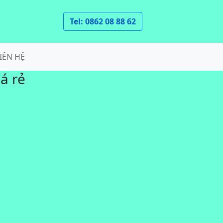
Tel: 0862 08 88 62
IÊN HỆ
á rẻ