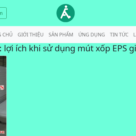
m
G CHỦ
GIỚI THIỆU
SẢN PHẨM
ỨNG DỤNG
TIN TỨC
L
:
lợi ích khi sử dụng mút xốp EPS gi