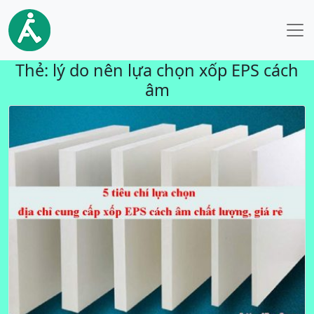
Thẻ:
lý do nên lựa chọn xốp EPS cách
âm