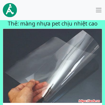
Thẻ:
màng nhựa pet chịu nhiệt cao