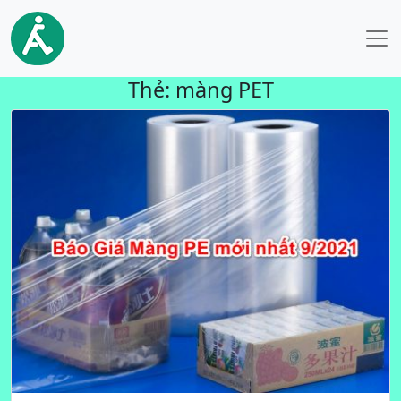
Thẻ:
màng PET