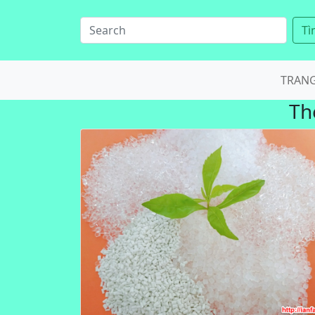
Tì
TRAN
Th