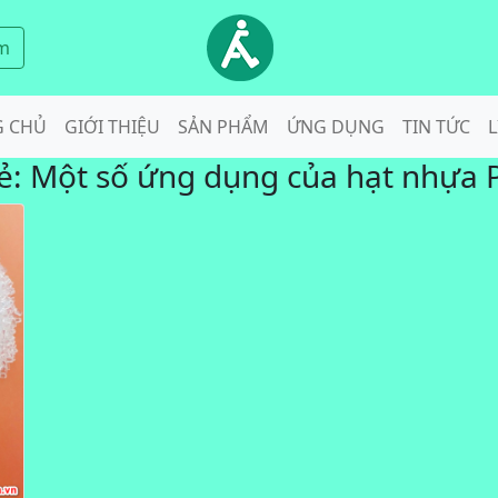
m
G CHỦ
GIỚI THIỆU
SẢN PHẨM
ỨNG DỤNG
TIN TỨC
L
ẻ:
Một số ứng dụng của hạt nhựa 