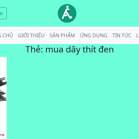
m
G CHỦ
GIỚI THIỆU
SẢN PHẨM
ỨNG DỤNG
TIN TỨC
L
Thẻ:
mua dây thít đen