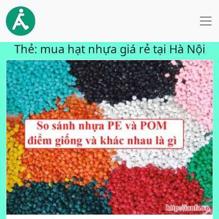
Thẻ:
mua hạt nhựa giá rẻ tại Hà Nội