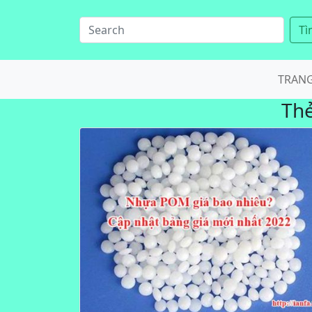
Tì
TRAN
Th