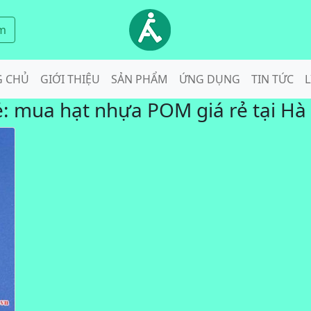
m
G CHỦ
GIỚI THIỆU
SẢN PHẨM
ỨNG DỤNG
TIN TỨC
L
ẻ:
mua hạt nhựa POM giá rẻ tại Hà