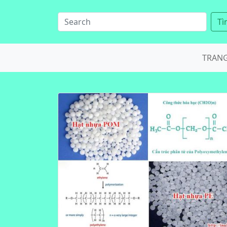
Tì
TRAN