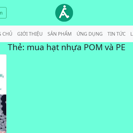
m
G CHỦ
GIỚI THIỆU
SẢN PHẨM
ỨNG DỤNG
TIN TỨC
L
Thẻ:
mua hạt nhựa POM và PE