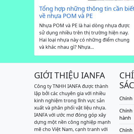
Tổng hợp những thông tin cần biế
về nhựa POM và PE
Nhựa POM và PE là hai dòng nhựa được
sử dụng nhiều trên thị trường hiện nay.
Hai loại nhựa này có những điểm chung
và khác nhau gì? Nhựa...
GIỚI THIỆU IANFA
CH
SÁ
Công ty TNHH IANFA được thành
lập bởi các chuyên gia với nhiều
Chính 
kinh nghiệm trong lĩnh vực sản
xuất và phân phối vật liệu nhựa.
Chính
IANFA với ước mơ đóng góp xây
hành
dựng một nền công nghiệp mạnh
mẽ cho Việt Nam, cạnh tranh với
Chính 