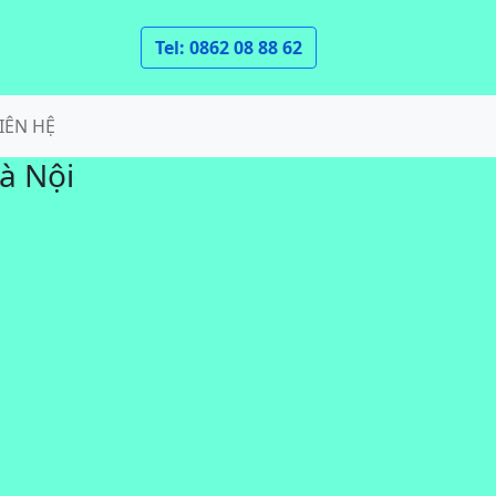
Tel: 0862 08 88 62
IÊN HỆ
à Nội