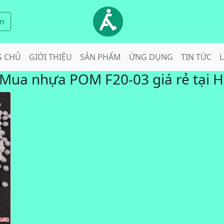
m
G CHỦ
GIỚI THIỆU
SẢN PHẨM
ỨNG DỤNG
TIN TỨC
L
Mua nhựa POM F20-03 giá rẻ tại H