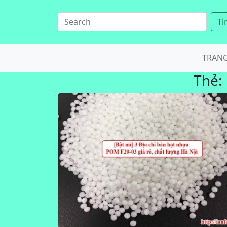
Tì
TRAN
Thẻ: