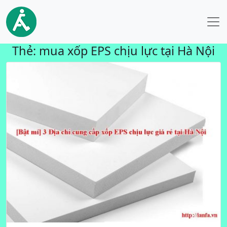
Thẻ:
mua xốp EPS chịu lực tại Hà Nội