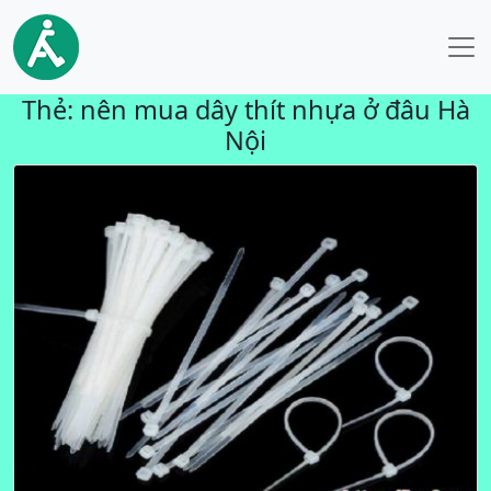
Thẻ:
nên mua dây thít nhựa ở đâu Hà
Nội